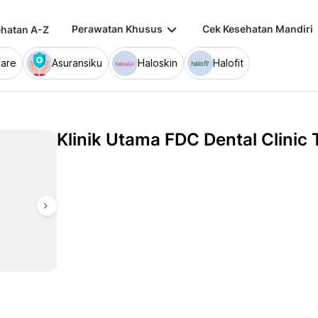
keyboard_arrow_down
keybo
Perawatan Khusus
Cek Kesehatan Mandiri
hatan A-Z
are
Asuransiku
Haloskin
Halofit
Klinik Utama FDC Dental Clinic
chevron_right