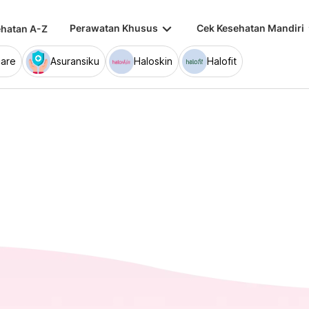
keyboard_arrow_down
keybo
Perawatan Khusus
Cek Kesehatan Mandiri
hatan A-Z
are
Asuransiku
Haloskin
Halofit