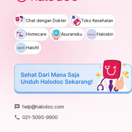
Chat dengan Dokter
Toko Kesehatan
Homecare
Asuransiku
Haloskin
Halofit
message
help@halodoc.com
local_phone
021-5095-9900