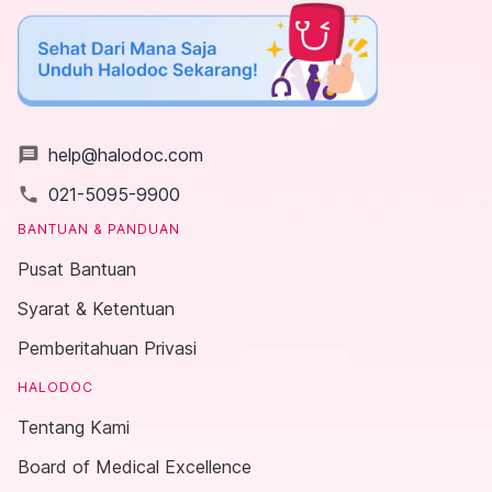
message
help@halodoc.com
local_phone
021-5095-9900
BANTUAN & PANDUAN
Pusat Bantuan
Syarat & Ketentuan
Pemberitahuan Privasi
HALODOC
Tentang Kami
Board of Medical Excellence