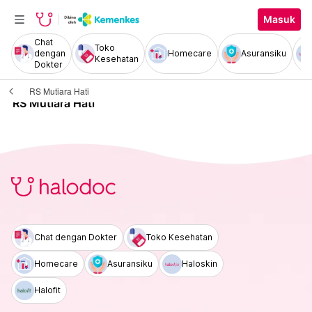
Masuk
Chat
Toko
dengan
Homecare
Asuransiku
Kesehatan
Dokter
RS Mutiara Hati
RS Mutiara Hati
Chat dengan Dokter
Toko Kesehatan
Homecare
Asuransiku
Haloskin
Halofit