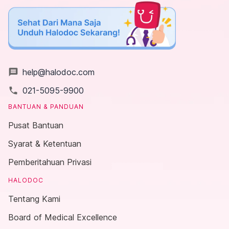
message
help@halodoc.com
local_phone
021-5095-9900
BANTUAN & PANDUAN
Pusat Bantuan
Syarat & Ketentuan
Pemberitahuan Privasi
HALODOC
Tentang Kami
Board of Medical Excellence