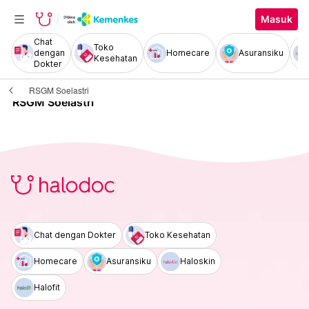
Masuk
Chat
Toko
dengan
Homecare
Asuransiku
Kesehatan
Dokter
RSGM Soelastri
RSGM Soelastri
Chat dengan Dokter
Toko Kesehatan
Homecare
Asuransiku
Haloskin
Halofit