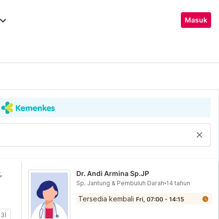
ard_arrow_down
Masuk
close
,
Dr. Andi Armina Sp.JP
Sp. Jantung & Pembuluh Darah
•
14 tahun
Tersedia kembali
Fri, 07:00 - 14:15
43)