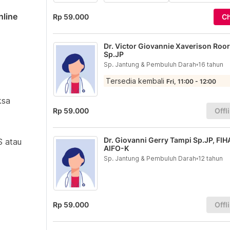
nline
Rp 59.000
Ch
Dr. Victor Giovannie Xaverison Roo
Sp.JP
Sp. Jantung & Pembuluh Darah
•
16 tahun
Tersedia kembali
Fri, 11:00 - 12:00
ksa
Rp 59.000
Offl
Dr. Giovanni Gerry Tampi Sp.JP, FIH
S atau
AIFO-K
Sp. Jantung & Pembuluh Darah
•
12 tahun
Rp 59.000
Offl