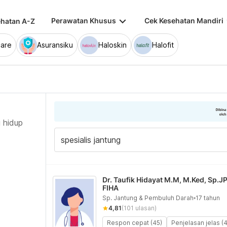
keyboard_arrow_down
keybo
Perawatan Khusus
Cek Kesehatan Mandiri
hatan A-Z
are
Asuransiku
Haloskin
Halofit
 hidup
Dr. Taufik Hidayat M.M, M.Ked, Sp.JP
FIHA
Sp. Jantung & Pembuluh Darah
•
17 tahun
4,81
(101 ulasan)
Respon cepat (45)
Penjelasan jelas (