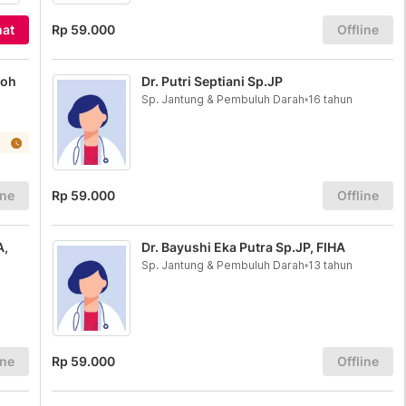
at
Rp 59.000
Offline
roh
Dr. Putri Septiani Sp.JP
Sp. Jantung & Pembuluh Darah
•
16 tahun
ine
Rp 59.000
Offline
A,
Dr. Bayushi Eka Putra Sp.JP, FIHA
Sp. Jantung & Pembuluh Darah
•
13 tahun
ine
Rp 59.000
Offline