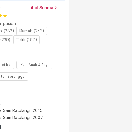
r
Lihat Semua
chevron_right
tar
star
i pasien
as (282)
Ramah (243)
(239)
Teliti (197)
tetika
Kulit Anak & Bayi
gitan Serangga
s
as Sam Ratulangi, 2015
as Sam Ratulangi, 2007
i