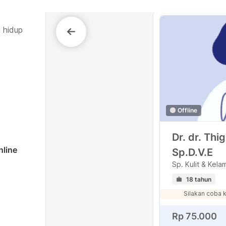
 hidup
Offline
Dr. dr. Thi
nline
Sp.D.V.E
Sp. Kulit & Kela
18 tahun
Silakan coba 
Rp 75.000