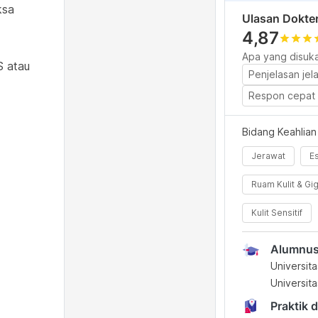
ksa
Ulasan Dokte
4,87
star
star
star
s
Apa yang disuka
S atau
Penjelasan jel
Respon cepat 
Bidang Keahlian
Jerawat
Es
Ruam Kulit & Gi
Kulit Sensitif
Alumnu
Universit
Universit
Praktik d