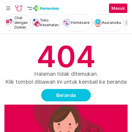
Masuk
Chat
Toko
dengan
Homecare
Asuransiku
Kesehatan
Dokter
404
Halaman tidak ditemukan.
Klik tombol dibawah ini untuk kembali ke beranda
Beranda