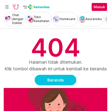
Masuk
Chat
Toko
dengan
Homecare
Asuransiku
Kesehatan
Dokter
404
Halaman tidak ditemukan.
Klik tombol dibawah ini untuk kembali ke beranda
Beranda