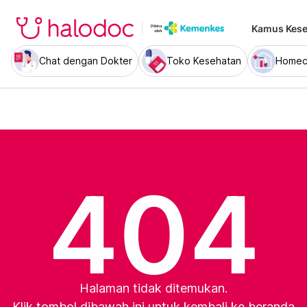
Kamus Kese
Chat dengan Dokter
Toko Kesehatan
Homec
404
Halaman tidak ditemukan.
Klik tombol dibawah ini untuk kembali ke beranda