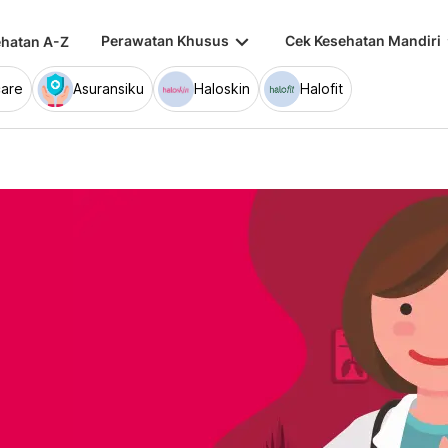
keyboard_arrow_down
keybo
Perawatan Khusus
Cek Kesehatan Mandiri
hatan A-Z
are
Asuransiku
Haloskin
Halofit