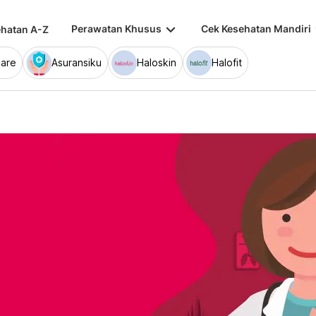
keyboard_arrow_down
keybo
Perawatan Khusus
Cek Kesehatan Mandiri
hatan A-Z
are
Asuransiku
Haloskin
Halofit