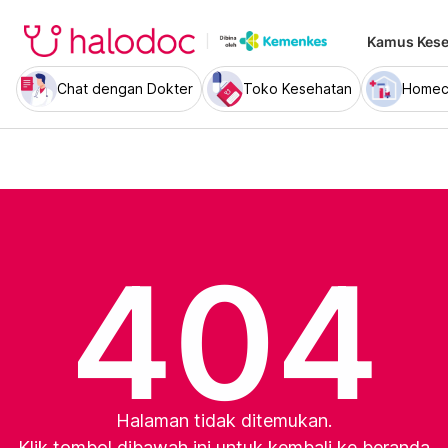
Kamus Kese
Chat dengan Dokter
Toko Kesehatan
Homec
404
Halaman tidak ditemukan.
Klik tombol dibawah ini untuk kembali ke beranda