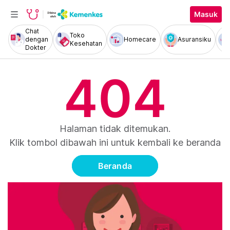
Masuk
Chat
Toko
dengan
Homecare
Asuransiku
Kesehatan
Dokter
404
Halaman tidak ditemukan.
Klik tombol dibawah ini untuk kembali ke beranda
Beranda