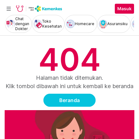
Masuk
Chat
Toko
dengan
Homecare
Asuransiku
Kesehatan
Dokter
404
Halaman tidak ditemukan.
Klik tombol dibawah ini untuk kembali ke beranda
Beranda