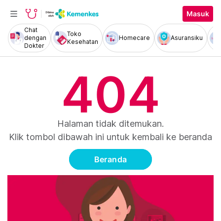
Masuk
Chat
Toko
dengan
Homecare
Asuransiku
Kesehatan
Dokter
404
Halaman tidak ditemukan.
Klik tombol dibawah ini untuk kembali ke beranda
Beranda