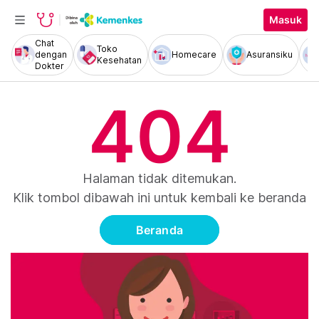
Masuk
Chat
Toko
dengan
Homecare
Asuransiku
Kesehatan
Dokter
404
Halaman tidak ditemukan.
Klik tombol dibawah ini untuk kembali ke beranda
Beranda