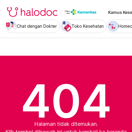
Kamus Kese
Chat dengan Dokter
Toko Kesehatan
Homec
404
Halaman tidak ditemukan.
Klik tombol dibawah ini untuk kembali ke beranda