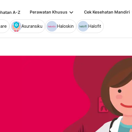
keyboard_arrow_down
keybo
Perawatan Khusus
Cek Kesehatan Mandiri
hatan A-Z
are
Asuransiku
Haloskin
Halofit