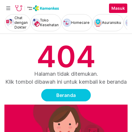
Masuk
Chat
Toko
dengan
Homecare
Asuransiku
Kesehatan
Dokter
404
Halaman tidak ditemukan.
Klik tombol dibawah ini untuk kembali ke beranda
Beranda