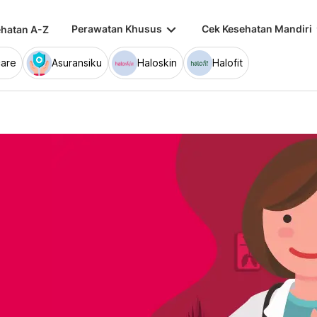
keyboard_arrow_down
keybo
Perawatan Khusus
Cek Kesehatan Mandiri
hatan A-Z
are
Asuransiku
Haloskin
Halofit