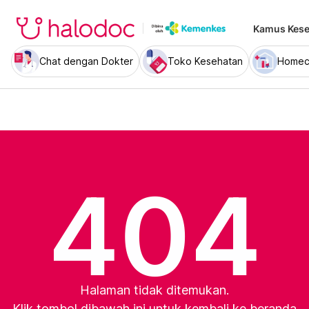
Kamus Kese
Chat dengan Dokter
Toko Kesehatan
Homec
404
Halaman tidak ditemukan.
Klik tombol dibawah ini untuk kembali ke beranda