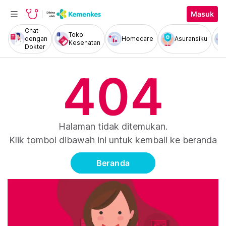
Masuk
Chat
Toko
dengan
Homecare
Asuransiku
Kesehatan
Dokter
404
Halaman tidak ditemukan.
Klik tombol dibawah ini untuk kembali ke beranda
Beranda