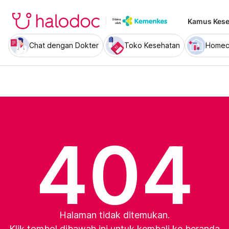
Kamus Kese
Chat dengan Dokter
Toko Kesehatan
Homec
404
Halaman tidak ditemukan.
Klik tombol dibawah ini untuk kembali ke beranda