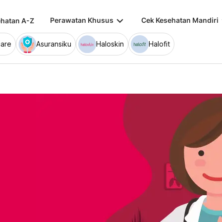
keyboard_arrow_down
keybo
Perawatan Khusus
Cek Kesehatan Mandiri
hatan A-Z
are
Asuransiku
Haloskin
Halofit