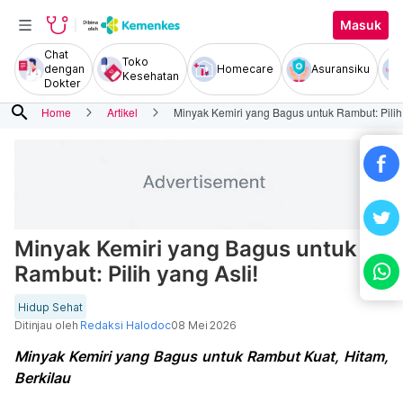
Masuk
Chat
Toko
dengan
Homecare
Asuransiku
Kesehatan
Dokter
search
Home
Artikel
Minyak Kemiri yang Bagus untuk Rambut: Pilih 
Minyak Kemiri yang Bagus untuk
Rambut: Pilih yang Asli!
Hidup Sehat
Ditinjau oleh
Redaksi Halodoc
08 Mei 2026
Minyak Kemiri yang Bagus untuk Rambut Kuat, Hitam,
Berkilau