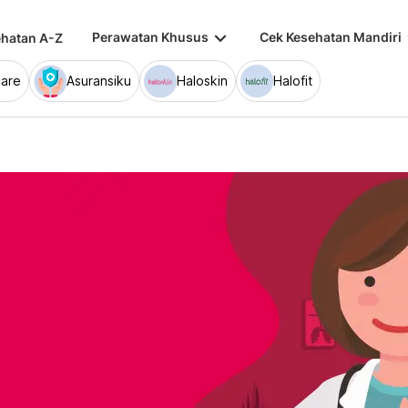
keyboard_arrow_down
keybo
Perawatan Khusus
Cek Kesehatan Mandiri
hatan A-Z
are
Asuransiku
Haloskin
Halofit