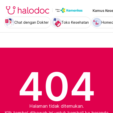
Kamus Kese
Chat dengan Dokter
Toko Kesehatan
Homec
404
Halaman tidak ditemukan.
Klik tombol dibawah ini untuk kembali ke beranda