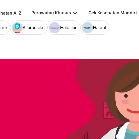
keyboard_arrow_down
keybo
Perawatan Khusus
Cek Kesehatan Mandiri
hatan A-Z
are
Asuransiku
Haloskin
Halofit