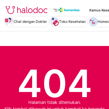
Kamus Kese
Chat dengan Dokter
Toko Kesehatan
Homec
404
Halaman tidak ditemukan.
Klik tombol dibawah ini untuk kembali ke beranda