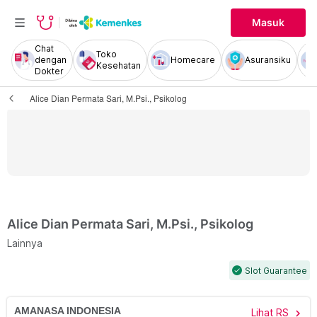
Masuk
Chat
Toko
dengan
Homecare
Asuransiku
Kesehatan
Dokter
Alice Dian Permata Sari, M.Psi., Psikolog
Alice Dian Permata Sari, M.Psi., Psikolog
Lainnya
Slot Guarantee
check
AMANASA INDONESIA
Lihat RS
chevron_right