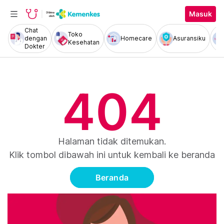
Masuk
Chat
Toko
dengan
Homecare
Asuransiku
Kesehatan
Dokter
404
Halaman tidak ditemukan.
Klik tombol dibawah ini untuk kembali ke beranda
Beranda