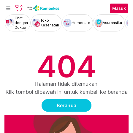
Masuk
Chat
Toko
dengan
Homecare
Asuransiku
Kesehatan
Dokter
404
Halaman tidak ditemukan.
Klik tombol dibawah ini untuk kembali ke beranda
Beranda