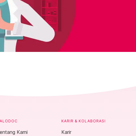
ALODOC
KARIR & KOLABORASI
entang Kami
Karir