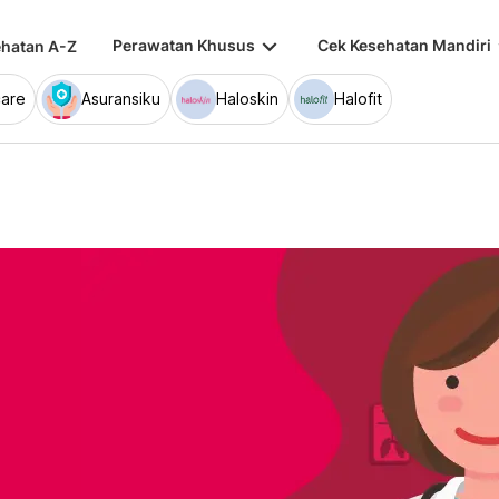
keyboard_arrow_down
keybo
Perawatan Khusus
Cek Kesehatan Mandiri
hatan A-Z
are
Asuransiku
Haloskin
Halofit