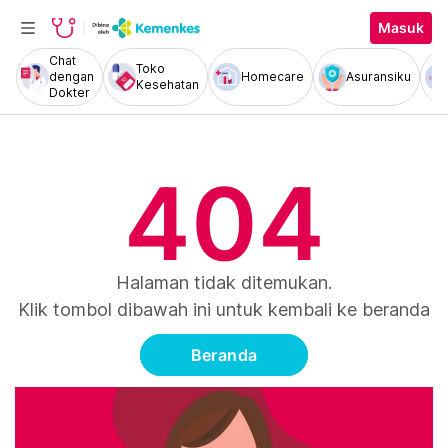
Masuk
Chat
Toko
dengan
Homecare
Asuransiku
Kesehatan
Dokter
404
Halaman tidak ditemukan.
Klik tombol dibawah ini untuk kembali ke beranda
Beranda