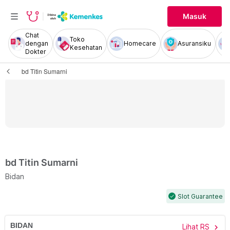
Masuk
Chat
Toko
dengan
Homecare
Asuransiku
Kesehatan
Dokter
bd Titin Sumarni
bd Titin Sumarni
Bidan
Slot Guarantee
check
BIDAN
Lihat RS
chevron_right