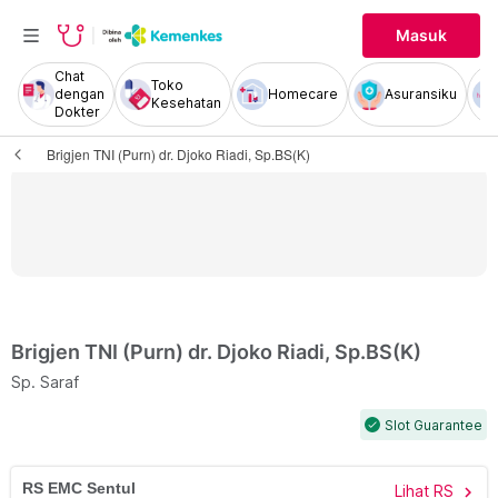
Masuk
Chat
Toko
dengan
Homecare
Asuransiku
Kesehatan
Dokter
Brigjen TNI (Purn) dr. Djoko Riadi, Sp.BS(K)
Brigjen TNI (Purn) dr. Djoko Riadi, Sp.BS(K)
Sp. Saraf
Slot Guarantee
check
RS EMC Sentul
Lihat RS
chevron_right