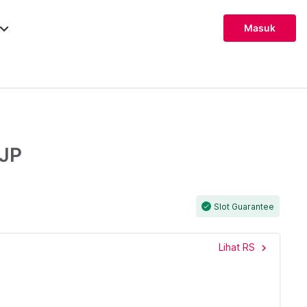
ard_arrow_down
Masuk
.JP
Slot Guarantee
check
Lihat RS
chevron_right