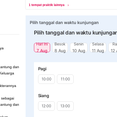
1 tempat praktik lainnya
chevron_right
Pilih tanggal dan waktu kunjungan
Pilih tanggal dan waktu kunjunga
Hari Ini
Besok
Senin
Selasa
Ra
ya
7 Aug
8 Aug
10 Aug
11 Aug
12 
 Jantung dan
Pagi
 Keluarga
10:00
11:00
okterannya
Siang
a sebagai
Jantung dan
12:00
13:00