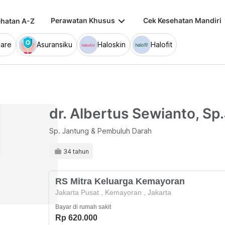
keyboard_arrow_down
keybo
Perawatan Khusus
Cek Kesehatan Mandiri
hatan A-Z
are
Asuransiku
Haloskin
Halofit
dr. Albertus Sewianto, Sp
Sp. Jantung & Pembuluh Darah
34 tahun
RS Mitra Keluarga Kemayoran
Jakarta Pusat
,
Kemayoran
,
Jakarta
Bayar di rumah sakit
Rp 620.000