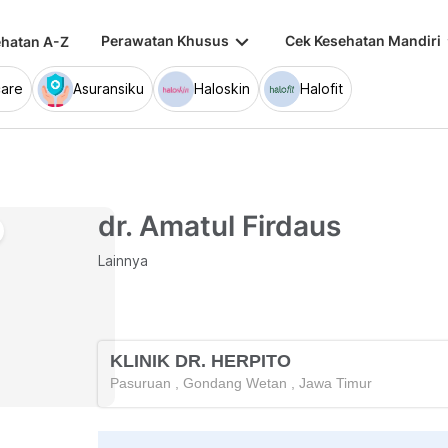
keyboard_arrow_down
keybo
Perawatan Khusus
Cek Kesehatan Mandiri
hatan A-Z
are
Asuransiku
Haloskin
Halofit
dr. Amatul Firdaus
Lainnya
KLINIK DR. HERPITO
Pasuruan
,
Gondang Wetan
,
Jawa Timur