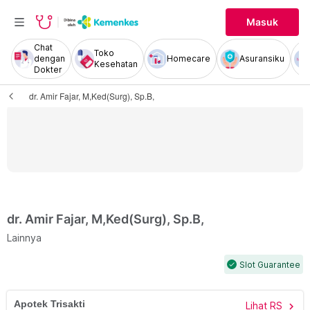
Masuk
Chat
Toko
dengan
Homecare
Asuransiku
Kesehatan
Dokter
dr. Amir Fajar, M,Ked(Surg), Sp.B,
dr. Amir Fajar, M,Ked(Surg), Sp.B,
Lainnya
Slot Guarantee
check
Apotek Trisakti
Lihat RS
chevron_right