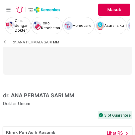
Masuk
Chat
Toko
dengan
Homecare
Asuransiku
Kesehatan
Dokter
dr. ANA PERMATA SARI MM
dr. ANA PERMATA SARI MM
Dokter Umum
Slot Guarantee
check
Klinik Puri Asih Kosambi
Lihat RS
chevron_right