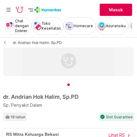
Masuk
Chat
Toko
dengan
Homecare
Asuransiku
Kesehatan
Dokter
dr. Andrian Hok Halim, Sp.PD
dr. Andrian Hok Halim, Sp.PD
Sp. Penyakit Dalam
18 tahun
Slot Guarantee
check
RS Mitra Keluarga Bekasi
Lihat RS
chevron_right