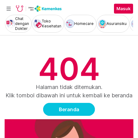
Masuk
Chat
Toko
dengan
Homecare
Asuransiku
Kesehatan
Dokter
404
Halaman tidak ditemukan.
Klik tombol dibawah ini untuk kembali ke beranda
Beranda