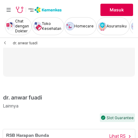
Masuk
Chat
Toko
dengan
Homecare
Asuransiku
Kesehatan
Dokter
dr. anwar fuadi
dr. anwar fuadi
Lainnya
Slot Guarantee
check
RSB Harapan Bunda
Lihat RS
chevron_right