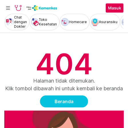
Masuk
Chat
Toko
dengan
Homecare
Asuransiku
Kesehatan
Dokter
404
Halaman tidak ditemukan.
Klik tombol dibawah ini untuk kembali ke beranda
Beranda