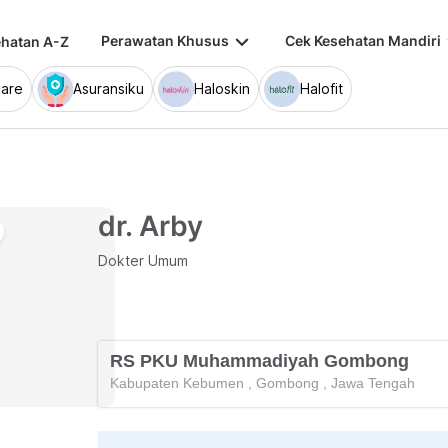
keyboard_arrow_down
keybo
Perawatan Khusus
Cek Kesehatan Mandiri
hatan A-Z
are
Asuransiku
Haloskin
Halofit
dr. Arby
Dokter Umum
RS PKU Muhammadiyah Gombong
Kabupaten Kebumen
,
Gombong
,
Jawa Tengah