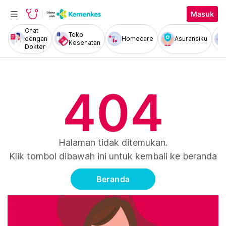
Masuk
Chat
Toko
dengan
Homecare
Asuransiku
Kesehatan
Dokter
404
Halaman tidak ditemukan.
Klik tombol dibawah ini untuk kembali ke beranda
Beranda