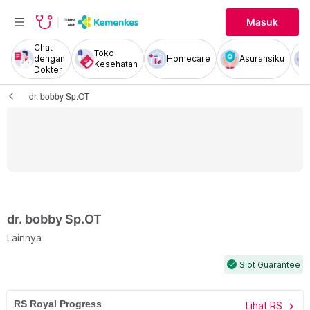
Masuk
Chat
Toko
dengan
Homecare
Asuransiku
Kesehatan
Dokter
dr. bobby Sp.OT
dr. bobby Sp.OT
Lainnya
Slot Guarantee
check
RS Royal Progress
Lihat RS
chevron_right