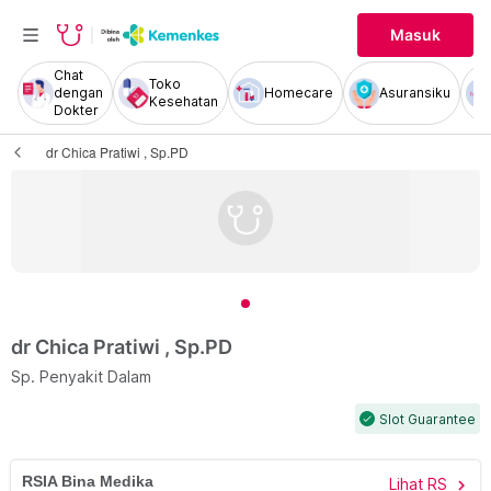
Masuk
Chat
Toko
dengan
Homecare
Asuransiku
Kesehatan
Dokter
dr Chica Pratiwi , Sp.PD
dr Chica Pratiwi , Sp.PD
Sp. Penyakit Dalam
Slot Guarantee
check
RSIA Bina Medika
Lihat RS
chevron_right