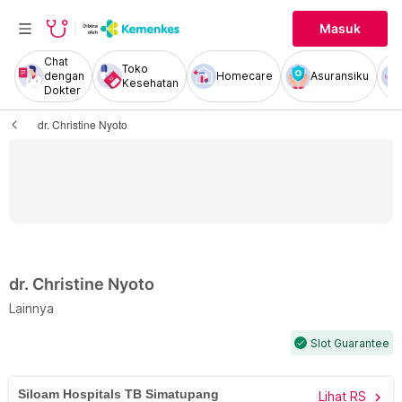
Masuk
Chat
Toko
dengan
Homecare
Asuransiku
Kesehatan
Dokter
dr. Christine Nyoto
dr. Christine Nyoto
Lainnya
Slot Guarantee
check
Siloam Hospitals TB Simatupang
Lihat RS
chevron_right