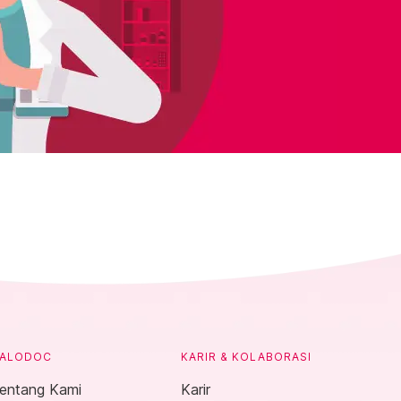
ALODOC
KARIR & KOLABORASI
entang Kami
Karir