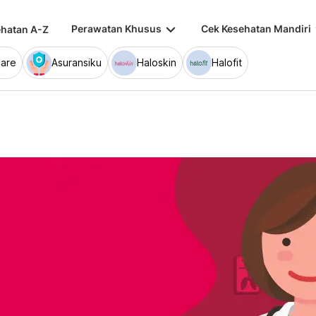
keyboard_arrow_down
keybo
Perawatan Khusus
Cek Kesehatan Mandiri
hatan A-Z
are
Asuransiku
Haloskin
Halofit