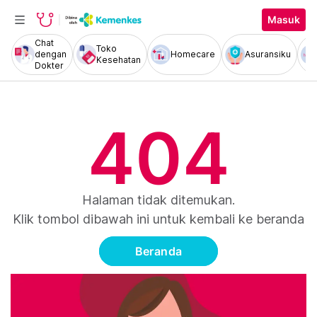
Masuk
Chat
Toko
dengan
Homecare
Asuransiku
Kesehatan
Dokter
404
Halaman tidak ditemukan.
Klik tombol dibawah ini untuk kembali ke beranda
Beranda