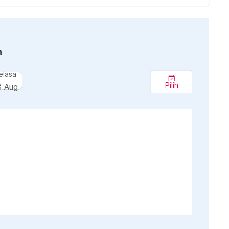
n
elasa
Pilih
8 Aug