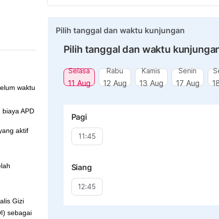
Pilih tanggal dan waktu kunjungan
Pilih tanggal dan waktu kunjunga
Selasa
Rabu
Kamis
Senin
S
11 Aug
12 Aug
13 Aug
17 Aug
1
belum waktu
n biaya APD
Pagi
yang aktif
11:45
elah
Siang
12:45
lis Gizi
DI) sebagai