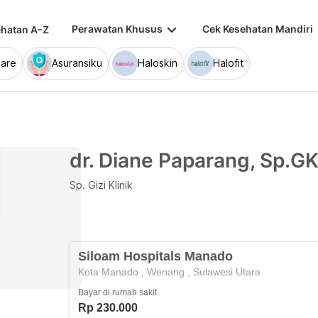
keyboard_arrow_down
keybo
Perawatan Khusus
Cek Kesehatan Mandiri
hatan A-Z
are
Asuransiku
Haloskin
Halofit
dr. Diane Paparang, Sp.G
Sp. Gizi Klinik
Siloam Hospitals Manado
Kota Manado
,
Wenang
,
Sulawesi Utara
Bayar di rumah sakit
Rp 230.000