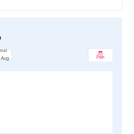
n
umat
Pilih
 Aug