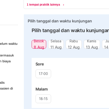
1 tempat praktik lainnya
chevron_right
Pilih tanggal dan waktu kunjungan
Pilih tanggal dan waktu kunjunga
Besok
Selasa
Rabu
Kamis
J
belum waktu
8 Aug
11 Aug
12 Aug
13 Aug
14
 termasuk
n biaya
Sore
17:00
lis
pasien di
Malam
18:15