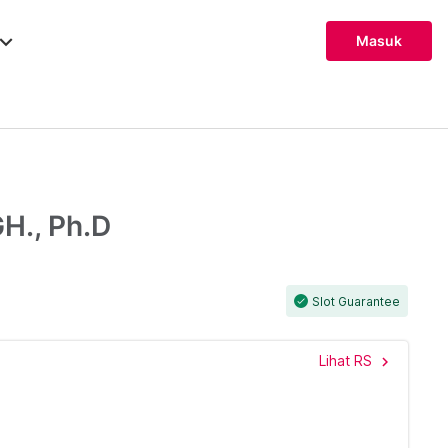
ard_arrow_down
Masuk
GH., Ph.D
Slot Guarantee
check
Lihat RS
chevron_right