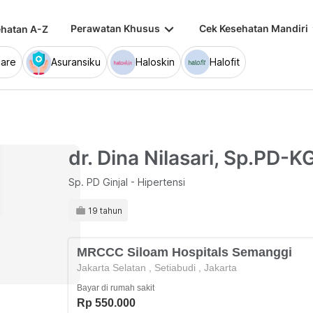
keyboard_arrow_down
keybo
Perawatan Khusus
Cek Kesehatan Mandiri
hatan A-Z
are
Asuransiku
Haloskin
Halofit
dr. Dina Nilasari, Sp.PD-K
Sp. PD Ginjal - Hipertensi
19 tahun
MRCCC Siloam Hospitals Semanggi
Jakarta Selatan
,
Setiabudi
,
Jakarta
Bayar di rumah sakit
Rp 550.000