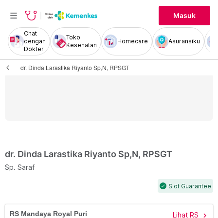
Masuk
Chat
Toko
dengan
Homecare
Asuransiku
Kesehatan
Dokter
dr. Dinda Larastika Riyanto Sp,N, RPSGT
dr. Dinda Larastika Riyanto Sp,N, RPSGT
Sp. Saraf
Slot Guarantee
check
RS Mandaya Royal Puri
Lihat RS
chevron_right