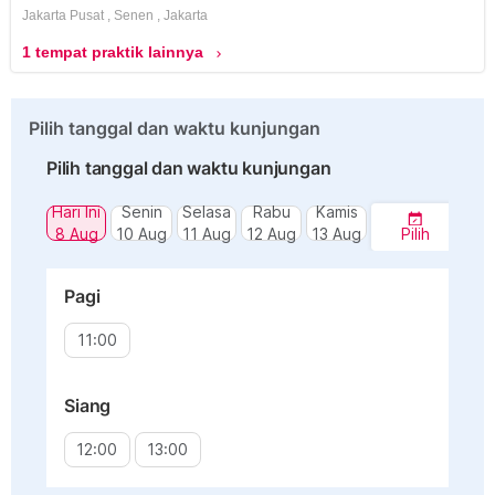
Jakarta Pusat
,
Senen
,
Jakarta
1 tempat praktik lainnya
chevron_right
Pilih tanggal dan waktu kunjungan
Pilih tanggal dan waktu kunjungan
Hari Ini
Senin
Selasa
Rabu
Kamis
8 Aug
10 Aug
11 Aug
12 Aug
13 Aug
Pilih
Pagi
11:00
Siang
12:00
13:00