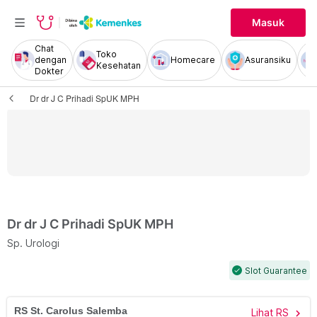
Masuk
Chat
Toko
dengan
Homecare
Asuransiku
Kesehatan
Dokter
Dr dr J C Prihadi SpUK MPH
Dr dr J C Prihadi SpUK MPH
Sp. Urologi
Slot Guarantee
check
RS St. Carolus Salemba
Lihat RS
chevron_right