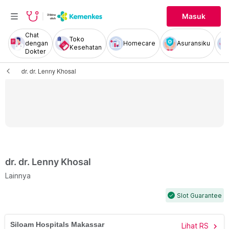
Masuk
Chat
Toko
dengan
Homecare
Asuransiku
Kesehatan
Dokter
dr. dr. Lenny Khosal
dr. dr. Lenny Khosal
Lainnya
Slot Guarantee
check
Siloam Hospitals Makassar
Lihat RS
chevron_right