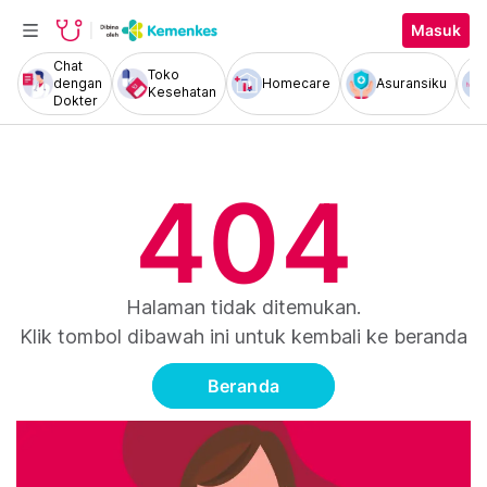
Masuk
Chat
Toko
dengan
Homecare
Asuransiku
Kesehatan
Dokter
404
Halaman tidak ditemukan.
Klik tombol dibawah ini untuk kembali ke beranda
Beranda